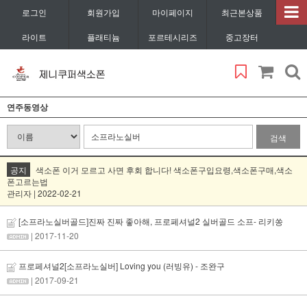
로그인
회원가입
마이페이지
최근본상품
라이트
플래티늄
포르테시리즈
중고장터
연주동영상
검색
공지
색소폰 이거 모르고 사면 후회 합니다! 색소폰구입요령,색소폰구매,색소
폰고르는법
관리자 | 2022-02-21
[소프라노실버골드]진짜 진짜 좋아해, 프로페셔널2 실버골드 소프- 리키쏭
| 2017-11-20
프로페셔널2[소프라노실버] Loving you (러빙유) - 조완구
| 2017-09-21